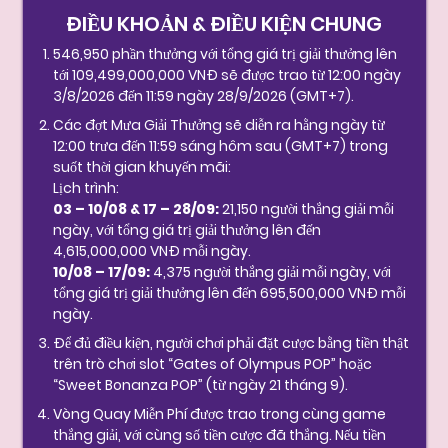
ĐIỀU KHOẢN & ĐIỀU KIỆN CHUNG
546,950 phần thưởng với tổng giá trị giải thưởng lên
tới 109,499,000,000 VNĐ sẽ được trao từ 12:00 ngày
3/8/2026 đến 11:59 ngày 28/9/2026 (GMT+7).
Các đợt Mưa Giải Thưởng sẽ diễn ra hằng ngày từ
12:00 trưa đến 11:59 sáng hôm sau (GMT+7) trong
suốt thời gian khuyến mãi:
Lịch trình:
03 – 10/08 & 17 – 28/09:
21,150 người thắng giải mỗi
ngày, với tổng giá trị giải thưởng lên đến
4,615,000,000 VNĐ mỗi ngày.
10/08 – 17/09:
4,375 người thắng giải mỗi ngày, với
tổng giá trị giải thưởng lên đến 695,500,000 VNĐ mỗi
ngày.
Để đủ điều kiện, người chơi phải đặt cược bằng tiền thật
trên trò chơi slot “Gates of Olympus POP” hoặc
“Sweet Bonanza POP” (từ ngày 21 tháng 9).
Vòng Quay Miễn Phí được trao trong cùng game
thắng giải, với cùng số tiền cược đã thắng. Nếu tiền