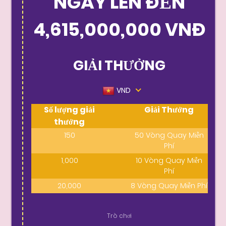
NGÀY LÊN ĐẾN
4,615,000,000 VNĐ
GIẢI THƯỞNG
VND
Số lượng giải
Giải Thưởng
thưởng
150
50 Vòng Quay Miễn
Phí
1,000
10 Vòng Quay Miễn
Phí
20,000
8 Vòng Quay Miễn Phí
Trò chơi