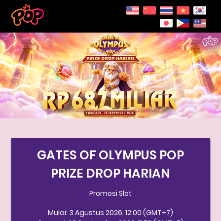
GATES OF OLYMPUS POP
PRIZE DROP HARIAN
Promosi Slot
Mulai: 3 Agustus 2026, 12:00 (GMT+7)