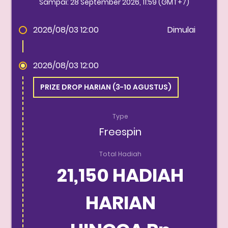
Sampai: 28 September 2026, 11:59 (GMT+7)
2026/08/03 12:00
Dimulai
2026/08/03 12:00
PRIZE DROP HARIAN (3-10 AGUSTUS)
Type
Freespin
Total Hadiah
21,150 HADIAH
HARIAN