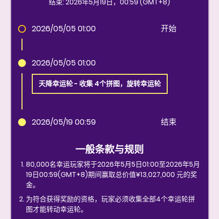
结束: 2026年5月19日，00:59 (GMT+8)
2026/05/05 01:00
开始
2026/05/05 01:00
天降幸运轮 - 收集 4个拼图，旋转幸运轮
2026/05/19 00:59
结束
一般条款与规则
80,000名幸运玩家将于2026年5月5日01:00至2026年5月
19日00:59(GMT+8)期间赢取总价值¥13,027,000 元的奖
金。
为符合获得奖励的资格，玩家必须收集全部4个幸运轮拼
图才能转动幸运轮。