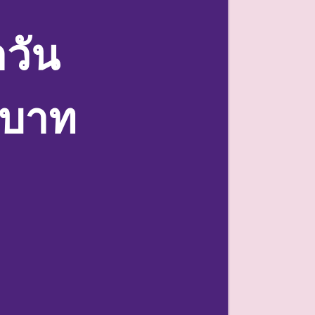
ำวัน
 บาท