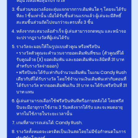
หมุนวงล้อเพื่อลุ้นรับรางวัล
ชิ้นส่วนของวงล้อจะสุ่มแจกจากการเดิมพันใด ๆ โดยจะได้รับ
ทีละ 1 ชิ้นเท่านั้น เมื่อได้รับชิ้นส่วนแรกแล้ว ผู้เล่นจะมีสิทธิ์
สะสมชิ้นส่วนถัดไปจนกว่าจะครบทั้ง 3 ชิ้น
หลังจากสะสมวงล้อสำเร็จ ผู้เล่นสามารถกดหมุน และหน้าจอ
จะปรากฎรางวัลที่ผู้เล่นได้รับ
รางวัลจะมอบให้ในรูปแบบตัวคูณ หรือฟรีสปิน
• รางวัลตัวคูณจะคำนวนจากยอดเดิมพันที่ชนะ (ตัวคูณที่ได้
รับคูณด้วย (X) ยอดเดิมพัน และยอดเดิมพันจะลิมิตที่ 31 บาท
สำหรับรางวัลจ่ายออก)
• ฟรีสปินจะได้รับเท่ากับจำนวนเดิมพัน ในเกม Candy Rush
เดียวกับที่ได้รับรางวัล โดยใช้จำนวนเงินเดิมพันเท่ากับตอนที่
ได้รับรางวัล หากยอดเดิมพันเกิน 31 บาท จะได้รับฟรีสปินที่ 31
บาท แทน
ผู้เล่นสามารถเลือกใช้ฟรีสปินทันทีหรือภายหลังได้ โดยฟรีส
ปินจะมีอายุการใช้งาน 3 วันหลังจากได้รับ และจะหมดอายุ
หากไม่ใช้ภายในระยะเวลานั้น
เกมที่สามารถเล่นได้: Candy Rush.
รางวัลทั้งหมดจะเครดิตเป็นเงินสดโดยไม่มีข้อกำหนดในการ