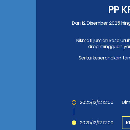
PP K
Dari 12 Disember 2025 hin
Nikmati jumlah keseluru
drop mingguan yan
Sertai keseronokan ta
2025/12/12 12:00
Dim
2025/12/12 12:00
K