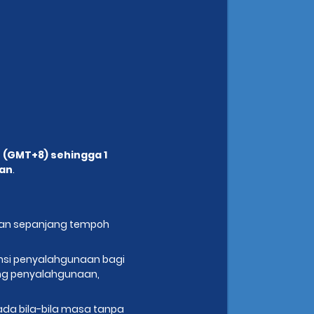
0 (GMT+8) sehingga 1
uan
.
uan sepanjang tempoh
nsi penyalahgunaan bagi
ang penyalahgunaan,
da bila-bila masa tanpa