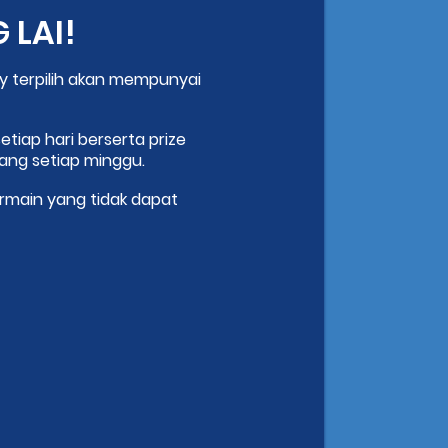
 LAI!
ay terpilih akan mempunyai
tiap hari berserta prize
ang setiap minggu.
rmain yang tidak dapat