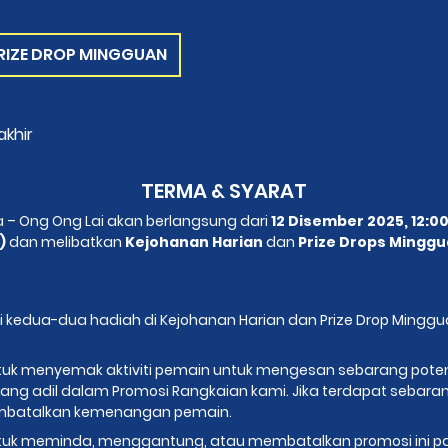
RIZE DROP MINGGUAN
akhir
TERMA & SYARAT
a – Ong Ong Lai akan berlangsung dari
12 Disember 2025, 12:0
)
dan melibatkan
Kejohanan Harian
dan
Prize Drops Mingg
kedua-dua hadiah di Kejohanan Harian dan Prize Drop Mingg
ntuk menyemak aktiviti pemain untuk mengesan sebarang pote
ng adil dalam Promosi Rangkaian kami. Jika terdapat sebar
embatalkan kemenangan pemain.
ntuk meminda, menggantung, atau membatalkan promosi ini pa