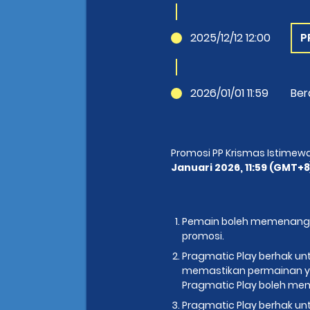
2025/12/12 12:00
P
2026/01/01 11:59
Ber
Promosi PP Krismas Istimew
Januari 2026, 11:59 (GMT+8
Pemain boleh memenangi 
promosi.
Pragmatic Play berhak u
memastikan permainan ya
Pragmatic Play boleh m
Pragmatic Play berhak u