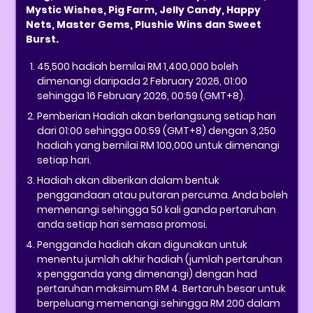
Mystic Wishes, Pig Farm, Jelly Candy, Happy
Nets, Master Gems, Plushie Wins dan Sweet
Burst.
45,500 hadiah bernilai RM 1,400,000 boleh
dimenangi daripada 2 February 2026, 01:00
sehingga 16 February 2026, 00:59 (GMT+8).
Pemberian Hadiah akan berlangsung setiap hari
dari 01:00 sehingga 00:59 (GMT+8) dengan 3,250
hadiah yang bernilai RM 100,000 untuk dimenangi
setiap hari.
Hadiah akan diberikan dalam bentuk
penggandaan atau putaran percuma. Anda boleh
memenangi sehingga 50 kali ganda pertaruhan
anda setiap hari semasa promosi.
Pengganda hadiah akan digunakan untuk
menentu jumlah akhir hadiah (jumlah pertaruhan
x pengganda yang dimenangi) dengan had
pertaruhan maksimum RM 4. Bertaruh besar untuk
berpeluang memenangi sehingga RM 200 dalam