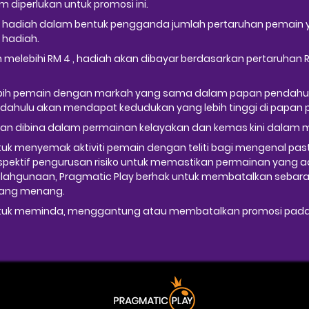
diperlukan untuk promosi ini.​
hadiah dalam bentuk pengganda jumlah pertaruhan pemain 
 hadiah.
melebihi RM 4 , hadiah akan dibayar berdasarkan pertaruhan
lebih pemain dengan markah yang sama dalam papan pendahu
 dahulu akan mendapat kedudukan yang lebih tinggi di papan p
an dibina dalam permainan kelayakan dan kemas kini dalam m
tuk menyemak aktiviti pemain dengan teliti bagi mengenal pas
pektif pengurusan risiko untuk memastikan permainan yang ad
lahgunaan, Pragmatic Play berhak untuk membatalkan sebara
yang menang.
ntuk meminda, menggantung atau membatalkan promosi pada 