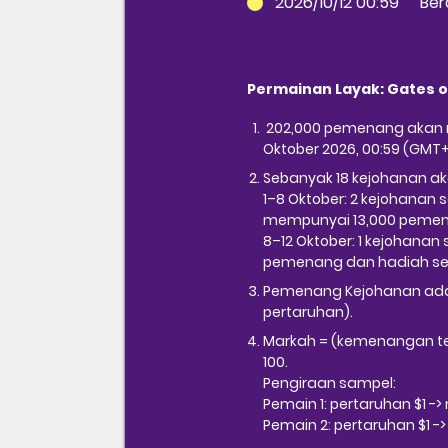
2026/10/12 00:59
Ber
Permainan Layak: Gates 
202,000 pemenang akan mem
Oktober 2026, 00:59 (GMT+
Sebanyak 18 kejohanan a
1–8 Oktober: 2 kejohanan 
mempunyai 13,000 pemen
8–12 Oktober: 1 kejohanan
pemenang dan hadiah seb
Pemenang Kejohanan adal
pertaruhan).​
Markah = (kemenangan te
100​.​
Pengiraan sampel:
Pemain 1: pertaruhan $1 -> 
Pemain 2: pertaruhan $1 -> 