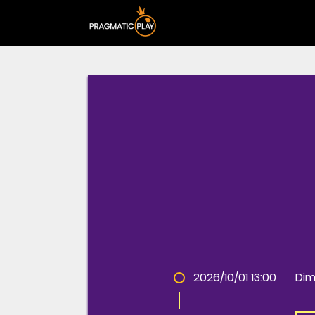
2026/10/01 13:00
Dim