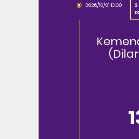
2026/10/01 13:00
2
1
Kemena
(Dila