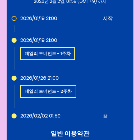
2026년 2월 2일, 01:59 (GMT+9) 까지
2026/01/19 21:00
시작
2026/01/19 21:00
데일리 토너먼트 - 1주차
2026/01/26 21:00
데일리 토너먼트 - 2주차
2026/02/02 01:59
끝
일반 이용약관