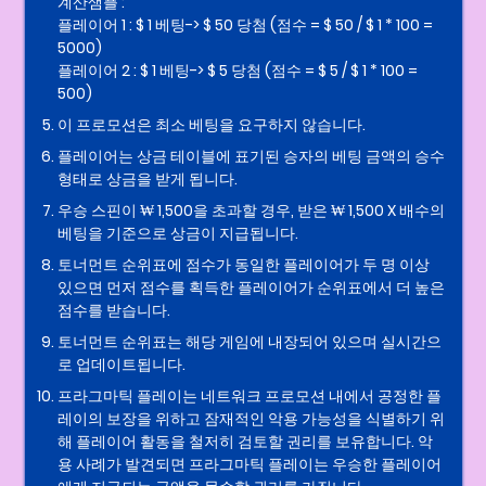
계산샘플 :
플레이어 1 : $ 1 베팅-> $ 50 당첨 (점수 = $ 50 / $ 1 * 100 =
5000)
플레이어 2 : $ 1 베팅-> $ 5 당첨 (점수 = $ 5 / $ 1 * 100 =
500)
이 프로모션은 최소 베팅을 요구하지 않습니다.
플레이어는 상금 테이블에 표기된 승자의 베팅 금액의 승수
형태로 상금을 받게 됩니다.
우승 스핀이 ₩ 1,500을 초과할 경우, 받은 ₩ 1,500 X 배수의
베팅을 기준으로 상금이 지급됩니다.
토너먼트 순위표에 점수가 동일한 플레이어가 두 명 이상
있으면 먼저 점수를 획득한 플레이어가 순위표에서 더 높은
점수를 받습니다.​
토너먼트 순위표는 해당 게임에 내장되어 있으며 실시간으
로 업데이트됩니다.​
프라그마틱 플레이는 네트워크 프로모션 내에서 공정한 플
레이의 보장을 위하고 잠재적인 악용 가능성을 식별하기 위
해 플레이어 활동을 철저히 검토할 권리를 보유합니다. 악
용 사례가 발견되면 프라그마틱 플레이는 우승한 플레이어