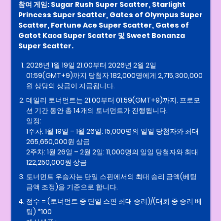
참여 게임: Sugar Rush Super Scatter, Starlight
Princess Super Scatter, Gates of Olympus Super
Scatter, Fortune Ace Super Scatter, Gates of
Gatot Kaca Super Scatter 및 Sweet Bonanza
Super Scatter.
2026년 1월 19일 21:00부터 2026년 2월 2일
01:59(GMT+9)까지 당첨자 182,000명에게 2,715,300,000
원 상당의 상금이 지급됩니다.
데일리 토너먼트는 21:00부터 01:59(GMT+9)까지. 프로모
션 기간 동안 총 14개의 토너먼트가 진행됩니다.
일정:
1주차: 1월 19일 – 1월 26일: 15,000명의 일일 당첨자와 최대
265,650,000원 상금
2주차: 1월 26일 – 2월 2일: 11,000명의 일일 당첨자와 최대
122,250,000원 상금
토너먼트 우승자는 단일 스핀에서의 최대 승리 금액(베팅
금액 조정)을 기준으로 합니다.
점수 = (토너먼트 중 단일 스핀 최대 승리)/(대회 중 승리 베
팅) *100