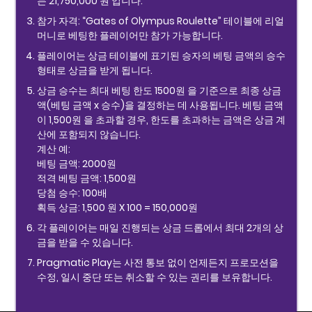
는 21,750,000 원 입니다.
참가 자격: “Gates of Olympus Roulette” 테이블에 리얼
머니로 베팅한 플레이어만 참가 가능합니다.
플레이어는 상금 테이블에 표기된 승자의 베팅 금액의 승수
형태로 상금을 받게 됩니다.
상금 승수는 최대 베팅 한도 1500원 을 기준으로 최종 상금
액(베팅 금액 x 승수)을 결정하는 데 사용됩니다. 베팅 금액
이 1,500원 을 초과할 경우, 한도를 초과하는 금액은 상금 계
산에 포함되지 않습니다.
계산 예:
베팅 금액: 2000원
적격 베팅 금액: 1,500원
당첨 승수: 100배
획득 상금: 1,500 원 X 100 = 150,000원
각 플레이어는 매일 진행되는 상금 드롭에서 최대 2개의 상
금을 받을 수 있습니다.
Pragmatic Play는 사전 통보 없이 언제든지 프로모션을
수정, 일시 중단 또는 취소할 수 있는 권리를 보유합니다.