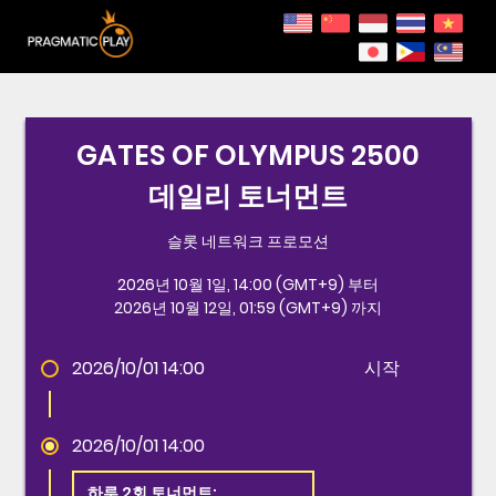
GATES OF OLYMPUS 2500
데일리 토너먼트
슬롯 네트워크 프로모션
2026년 10월 1일, 14:00 (GMT+9) 부터
2026년 10월 12일, 01:59 (GMT+9) 까지
2026/10/01 14:00
시작
2026/10/01 14:00
하루 2회 토너먼트: