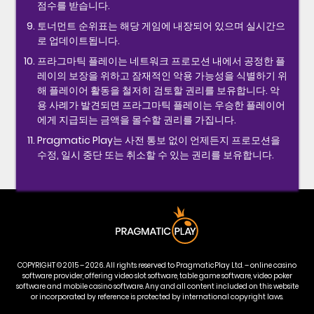
점수를 받습니다.​
토너먼트 순위표는 해당 게임에 내장되어 있으며 실시간으
로 업데이트됩니다.​
프라그마틱 플레이는 네트워크 프로모션 내에서 공정한 플
레이의 보장을 위하고 잠재적인 악용 가능성을 식별하기 위
해 플레이어 활동을 철저히 검토할 권리를 보유합니다. 악
용 사례가 발견되면 프라그마틱 플레이는 우승한 플레이어
에게 지급되는 금액을 몰수할 권리를 가집니다.
Pragmatic Play는 사전 통보 없이 언제든지 프로모션을
수정, 일시 중단 또는 취소할 수 있는 권리를 보유합니다.
COPYRIGHT © 2015 – 2026. All rights reserved to PragmaticPlay Ltd. – online casino
software provider, offering video slot software, table game software, video poker
software and mobile casino software. Any and all content included on this website
or incorporated by reference is protected by international copyright laws.