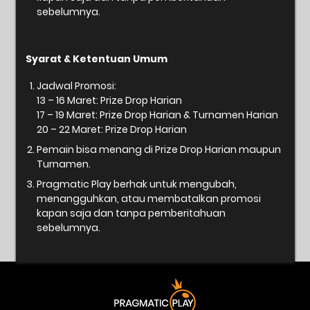
sebelumnya.
Syarat & Ketentuan Umum
Jadwal Promosi:
13 – 16 Maret: Prize Drop Harian
17 – 19 Maret: Prize Drop Harian & Turnamen Harian
20 – 22 Maret: Prize Drop Harian
Pemain bisa menang di Prize Drop Harian maupun
Turnamen.
Pragmatic Play berhak untuk mengubah,
menangguhkan, atau membatalkan promosi
kapan saja dan tanpa pemberitahuan
sebelumnya.