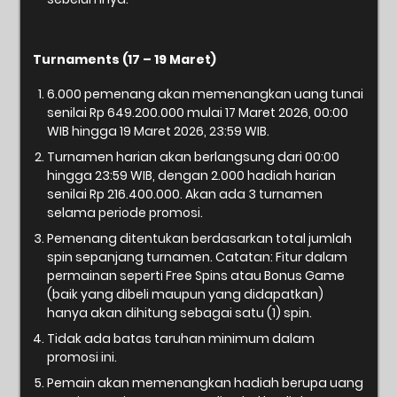
Turnaments (17 – 19 Maret)
6.000 pemenang akan memenangkan uang tunai
senilai Rp 649.200.000 mulai 17 Maret 2026, 00:00
WIB hingga 19 Maret 2026, 23:59 WIB.
Turnamen harian akan berlangsung dari 00:00
hingga 23:59 WIB, dengan 2.000 hadiah harian
senilai Rp 216.400.000. Akan ada 3 turnamen
selama periode promosi.
Pemenang ditentukan berdasarkan total jumlah
spin sepanjang turnamen. Catatan: Fitur dalam
permainan seperti Free Spins atau Bonus Game
(baik yang dibeli maupun yang didapatkan)
hanya akan dihitung sebagai satu (1) spin.
Tidak ada batas taruhan minimum dalam
promosi ini.
Pemain akan memenangkan hadiah berupa uang