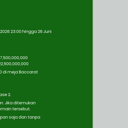
 2026 23:00 hingga 26 Juni
37,500,000,000
22,500,000,000
0 di meja Baccarat
ase 2.
n. Jika ditemukan
main tersebut.
pan saja dan tanpa