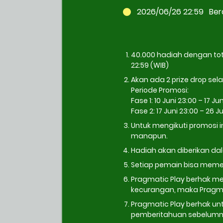
2026/06/26 22:59
Ber
40.000 hadiah dengan tota
22:59 (WIB)
Akan ada 2 prize drop sel
Periode Promosi:
Fase 1: 10 Juni 23:00 – 1
Fase 2: 17 Juni 23:00 – 2
Untuk mengikuti promosi 
manapun.
Hadiah akan diberikan da
Setiap pemain bisa memen
Pragmatic Play berhak me
kecurangan, maka Pragmat
Pragmatic Play berhak 
pemberitahuan sebelumn