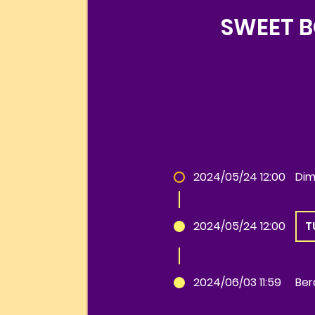
SWEET B
2024/05/24 12:00
Dim
2024/05/24 12:00
T
2024/06/03 11:59
Ber