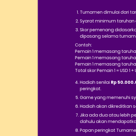
Turnamen dimulai dari t
Syarat minimum taruhan
Skor pemenang didasarkan
dipasang selama turnamen
Contoh:
Pemain 1 memasang taruhan
Pemain 1 memasang taruhan
Pemain 1 memasang taruhan
Total skor Pemain 1 = USD 1 + 
Hadiah senilai
Rp 50.000
peringkat.
Game yang memenuhi sy
Hadiah akan dikreditkan 
Jika ada dua atau lebih p
dahulu akan mendapatkan p
Papan peringkat Turnamen