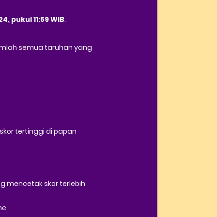
24,
pukul
11:59 WIB
.
 jumlah semua taruhan yang
kor tertinggi di papan
g mencetak skor terlebih
me.