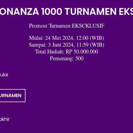
ONANZA 1000 TURNAMEN EK
Promosi Turnamen EKSCKLUSIF
Mulai: 24 Mei 2024, 12:00 (WIB)
Sampai: 3 Juni 2024, 11:59 (WIB)
Total Hadiah: RP 50.000.000
Pemenang: 500
ulai
URNAMEN
akhir