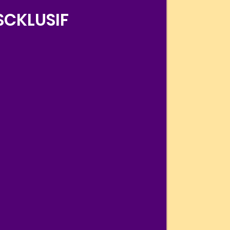
SCKLUSIF