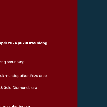
April 2024
pukul
11:59
siang
ang beruntung.
tuk mendapatkan Prize drop
888 Gold, Diamonds are
ran gratis dengan