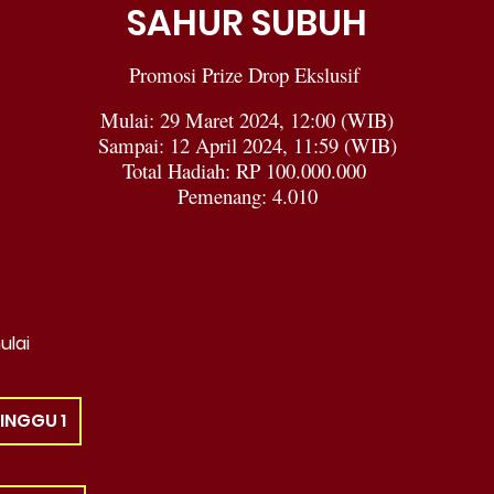
SAHUR SUBUH
Promosi Prize Drop Ekslusif
Mulai: 29 Maret 2024, 12:00 (WIB)
Sampai: 12 April 2024, 11:59 (WIB)
Total Hadiah: RP 100.000.000
Pemenang: 4.010
ulai
INGGU 1