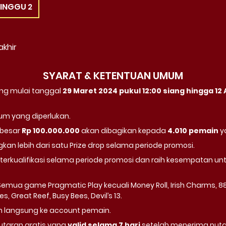
INGGU 2
akhir
SYARAT & KETENTUAN UMUM
ung mulai tanggal
29
Maret
2024
pukul
12:00
siang
hingga
12 
um yang diperlukan.
sebesar
Rp 100.000.000
akan dibagikan kepada
4.010
pemain
y
 lebih dari satu Prize drop selama periode promosi.
erkualifikasi selama periode promosi dan raih kesempatan un
 Semua game Pragmatic Play kecuali Money Roll, Irish Charms, 
s, Great Reef, Busy Bees, Devil’s 13.
an langsung ke account pemain.
taran gratis yang
valid
selama
7
hari
setelah menerima puta