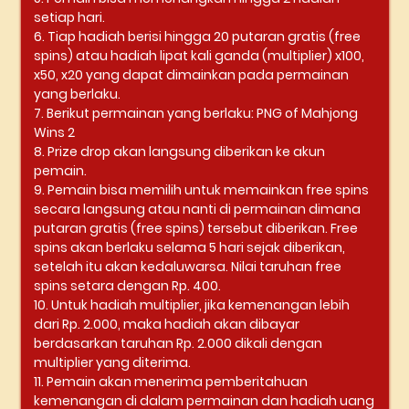
setiap hari.
6. Tiap hadiah berisi hingga 20 putaran gratis (free
spins) atau hadiah lipat kali ganda (multiplier) x100,
x50, x20 yang dapat dimainkan pada permainan
yang berlaku.
7. Berikut permainan yang berlaku: PNG of Mahjong
Wins 2
8. Prize drop akan langsung diberikan ke akun
pemain.
9. Pemain bisa memilih untuk memainkan free spins
secara langsung atau nanti di permainan dimana
putaran gratis (free spins) tersebut diberikan. Free
spins akan berlaku selama 5 hari sejak diberikan,
setelah itu akan kedaluwarsa. Nilai taruhan free
spins setara dengan Rp. 400.
10. Untuk hadiah multiplier, jika kemenangan lebih
dari Rp. 2.000, maka hadiah akan dibayar
berdasarkan taruhan Rp. 2.000 dikali dengan
multiplier yang diterima.
11. Pemain akan menerima pemberitahuan
kemenangan di dalam permainan dan hadiah uang