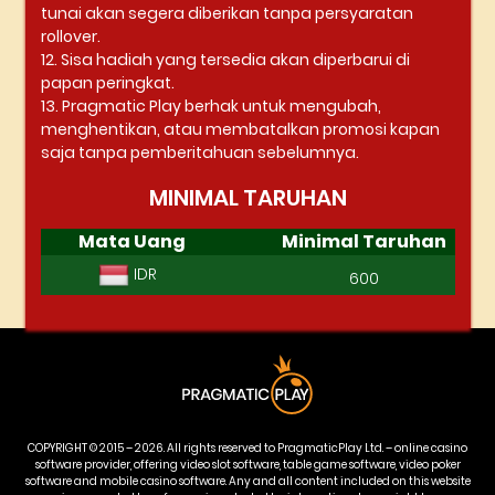
tunai akan segera diberikan tanpa persyaratan
rollover.
12. Sisa hadiah yang tersedia akan diperbarui di
papan peringkat.
13. Pragmatic Play berhak untuk mengubah,
menghentikan, atau membatalkan promosi kapan
saja tanpa pemberitahuan sebelumnya.
MINIMAL TARUHAN
Mata Uang
Minimal Taruhan
IDR
600
COPYRIGHT © 2015 – 2026. All rights reserved to PragmaticPlay Ltd. – online casino
software provider, offering video slot software, table game software, video poker
software and mobile casino software. Any and all content included on this website