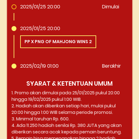
2025/01/25 20:00
Dimulai
2025/01/25 20:00
PP X PNG OF MAHJONG WINS 2
2025/02/19 01:00
Berakhir
SYARAT & KETENTUAN UMUM
1. Promo akan dimulai pada 25/01/2025 pukul 20:00
hingga 19/02/2025 pukul 1:00 WIB.
2. Hadiah akan diberikan setiap hari, mulai pukul
20:00 hingga 1:00 WIB selama periode promosi.
3. Minimal taruhan Rp. 600.
4. Ada 11.250 hadiah senilai Rp. 380 JUTA yang akan
diberikan secara acak kepada pemain beruntung.
5. Pemain bisa memenangkan hingga 2 hadiah