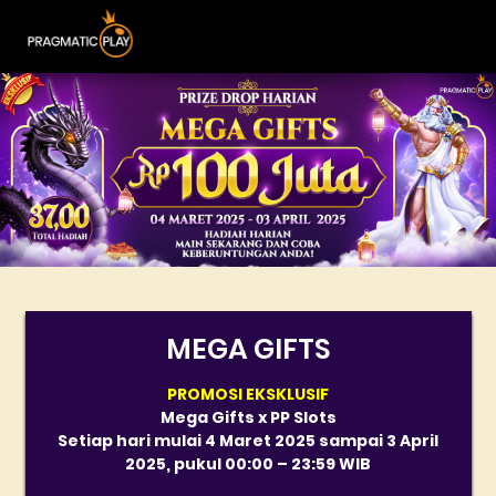
MEGA GIFTS
PROMOSI EKSKLUSIF
Mega Gifts x PP Slots
Setiap hari mulai 4 Maret 2025 sampai 3 April
2025, pukul 00:00 – 23:59 WIB