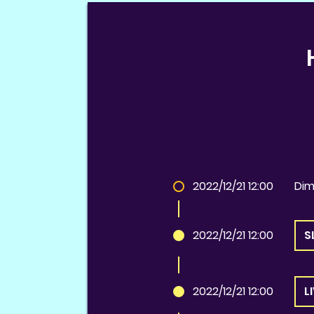
2022/12/21 12:00
Dim
2022/12/21 12:00
S
2022/12/21 12:00
L