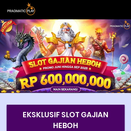
EKSKLUSIF SLOT GAJIAN
HEBOH