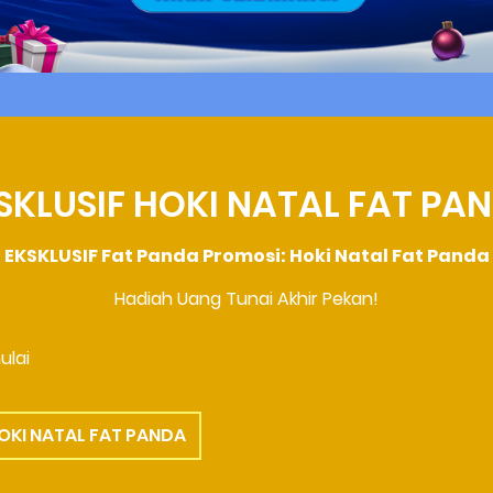
SKLUSIF HOKI NATAL FAT PA
EKSKLUSIF Fat Panda Promosi: Hoki Natal Fat Panda
Hadiah Uang Tunai Akhir Pekan!
ulai
OKI NATAL FAT PANDA