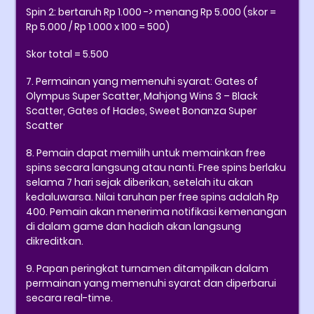
Spin 2:
bertaruh
Rp 1.000 ->
menang
Rp 5.000 (
skor
=
Rp 5.000 / Rp 1.000 x 100 = 500) ​
Skor total = 5.500
7.
Permainan
yang
memenuhi
syarat
: Gates of
Olympus Super Scatter, Mahjong Wins 3 – Black
Scatter, Gates of Hades, Sweet Bonanza Super
Scatter
8.
Pemain
dapat
memilih
untuk
memainkan
free
spins
secara
langsung
atau
nanti
. Free spins
berlaku
selama
7
hari
sejak
diberikan
,
setelah
itu
akan
kedaluwarsa
. Nilai
taruhan
per free spins
adalah
Rp
400.
Pemain
akan
menerima
notifikasi
kemenangan
di
dalam
game dan
hadiah
akan
langsung
dikreditkan
.
9.
Papan
peringkat
turnamen
ditampilkan
dalam
permainan
yang
memenuhi
syarat
dan
diperbarui
secara
real-time.